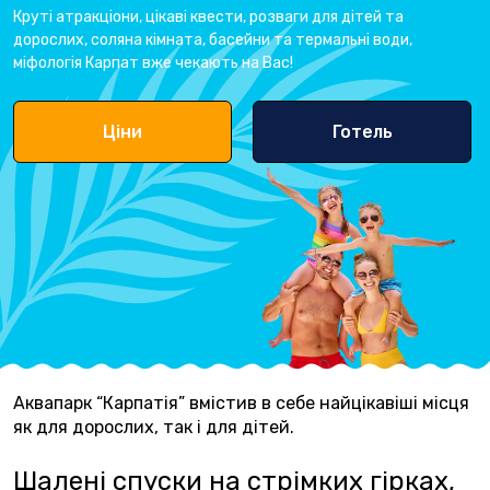
Круті атракціони, цікаві квести, розваги для дітей та
дорослих, соляна кімната, басейни та термальні води,
міфологія Карпат вже чекають на Вас!
Ціни
Готель
Аквапарк “Карпатія” вмістив в себе найцікавіші місця
як для дорослих, так і для дітей.
Шалені спуски на стрімких гірках,