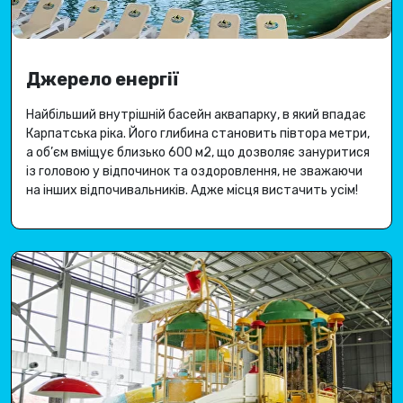
Джерело енергії
Найбільший внутрішній басейн аквапарку, в який впадає
Карпатська ріка
.
Його глибина становить півтора метри,
а об’єм вміщує близько 600 м2, що дозволяє зануритися
із головою у відпочинок та оздоровлення, не зважаючи
на інших відпочивальників.
Адже місця вистачить усім
!