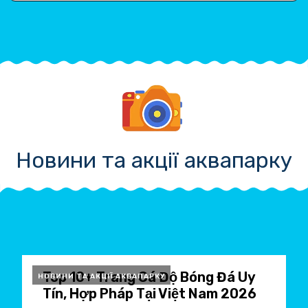
Новини та акції аквапарку
Top 10+ Trang Cá Độ Bóng Đá Uy
НОВИНИ ТА АКЦІЇ АКВАПАРКУ
Tín, Hợp Pháp Tại Việt Nam 2026