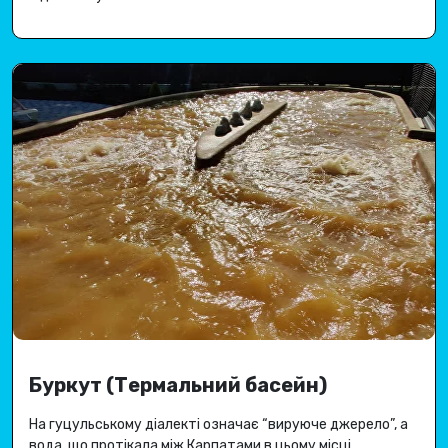
Буркут (Термальний басейн)
На гуцульському діалекті означає “вируюче джерело”, а
вода, що протікала між Карпатами в цьому місці