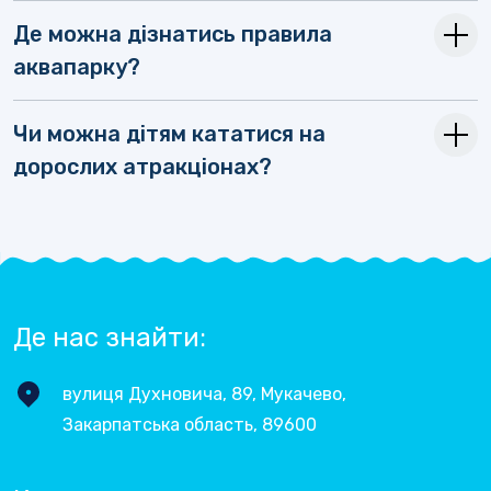
Де можна дізнатись правила
аквапарку?
Чи можна дітям кататися на
дорослих атракціонах?
Де нас знайти:
вулиця Духновича, 89, Мукачево,
Закарпатська область, 89600