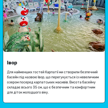
Івор
Для найменших гостей Карпатії ми створили безпечний
басейн під назвою Івор, що перегукується із невеличким
озером посеред карпатських масивів.
Висота басейну
складає всього 35 см, що є безпечним та комфортним
для діток молодшого віку.