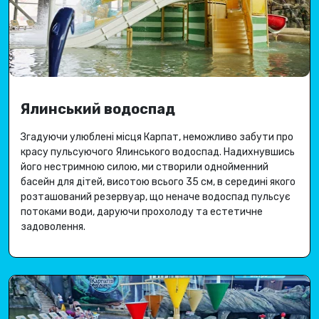
Ялинський водоспад
Згадуючи улюблені місця Карпат, неможливо забути про
красу пульсуючого Ялинського водоспад
.
Надихнувшись
його нестримною силою, ми створили однойменний
басейн для дітей, висотою всього 35 см, в середині якого
розташований резервуар, що неначе водоспад пульсує
потоками води, даруючи
прохолоду та естетичне
задоволення
.