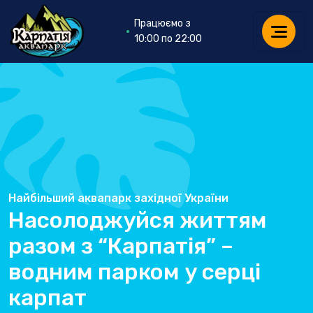
Працюємо з
10:00 по 22:00
Найбільший аквапарк західної України
Насолоджуйся життям
разом з “Карпатія” –
водним парком у серці
карпат