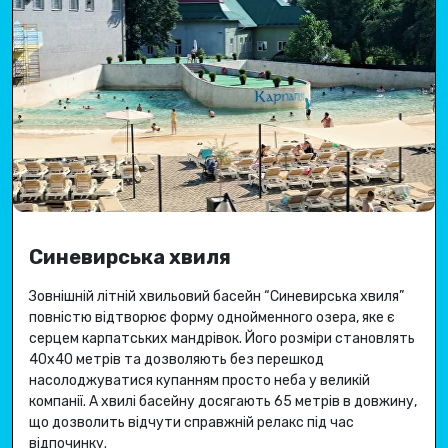
Синевирська хвиля
Зовнішній літній хвильовий басейн “Синевирська хвиля”
повністю відтворює форму однойменного озера, яке є
серцем карпатських мандрівок.
Його розміри становлять
40х40 метрів та дозволяють без перешкод
насолоджуватися купанням просто неба у великій
компанії.
А хвилі басейну досягають 65 метрів в довжину,
що дозволить відчути справжній релакс під час
відпочинку.