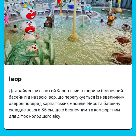
Івор
Для найменших гостей Карпатії ми створили безпечний
басейн під назвою Івор, що перегукується із невеличким
озером посеред карпатських масивів.
Висота басейну
складає всього 35 см, що є безпечним та комфортним
для діток молодшого віку.