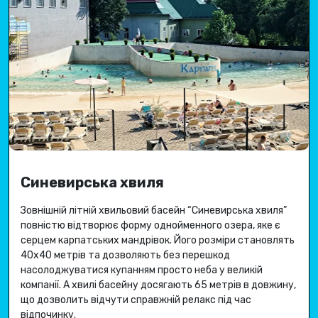
Синевирська хвиля
Зовнішній літній хвильовий басейн “Синевирська хвиля”
повністю відтворює форму однойменного озера, яке є
серцем карпатських мандрівок.
Його розміри становлять
40х40 метрів та дозволяють без перешкод
насолоджуватися купанням просто неба у великій
компанії.
А хвилі басейну досягають 65 метрів в довжину,
що дозволить відчути справжній релакс під час
відпочинку.