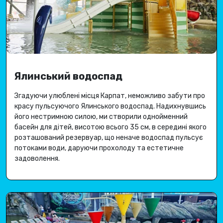
Ялинський водоспад
Згадуючи улюблені місця Карпат, неможливо забути про
красу пульсуючого Ялинського водоспад
.
Надихнувшись
його нестримною силою, ми створили однойменний
басейн для дітей, висотою всього 35 см, в середині якого
розташований резервуар, що неначе водоспад пульсує
потоками води, даруючи
прохолоду та естетичне
задоволення
.