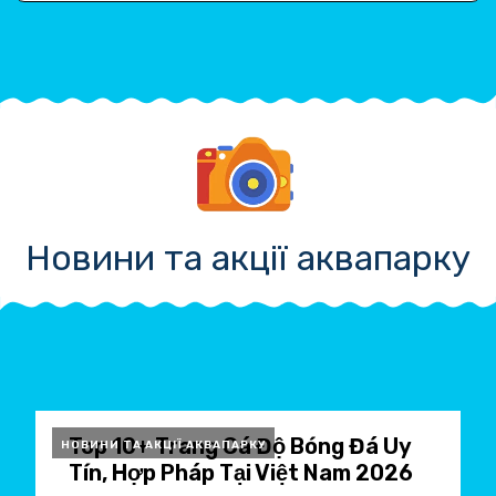
Новини та акції аквапарку
Top 10+ Trang Cá Độ Bóng Đá Uy
НОВИНИ ТА АКЦІЇ АКВАПАРКУ
Tín, Hợp Pháp Tại Việt Nam 2026