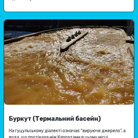
Буркут (Термальний басейн)
На гуцульському діалекті означає “вируюче джерело”, а
вода, що протікала між Карпатами в цьому місці