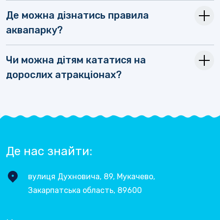
Де можна дізнатись правила
аквапарку?
Чи можна дітям кататися на
дорослих атракціонах?
Де нас знайти:
вулиця Духновича, 89, Мукачево,
Закарпатська область, 89600