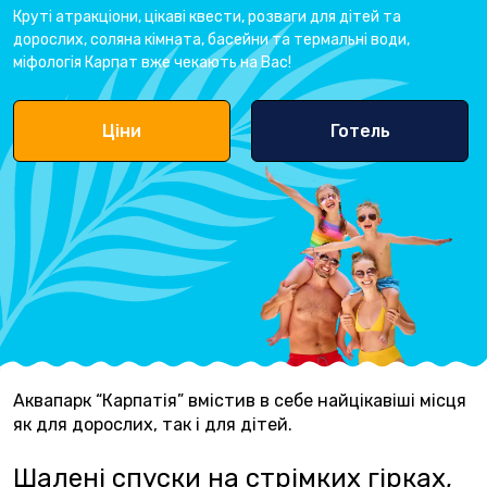
Круті атракціони, цікаві квести, розваги для дітей та
дорослих, соляна кімната, басейни та термальні води,
міфологія Карпат вже чекають на Вас!
Ціни
Готель
Аквапарк “Карпатія” вмістив в себе найцікавіші місця
як для дорослих, так і для дітей.
Шалені спуски на стрімких гірках,