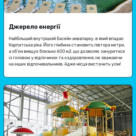
Джерело енергії
Найбільший внутрішній басейн аквапарку, в який впадає
Карпатська ріка
.
Його глибина становить півтора метри,
а об’єм вміщує близько 600 м2, що дозволяє зануритися
із головою у відпочинок та оздоровлення, не зважаючи
на інших відпочивальників.
Адже місця вистачить усім
!