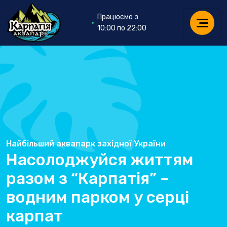
Працюємо з
10:00 по 22:00
Найбільший аквапарк західної України
Насолоджуйся життям
разом з “Карпатія” –
водним парком у серці
карпат