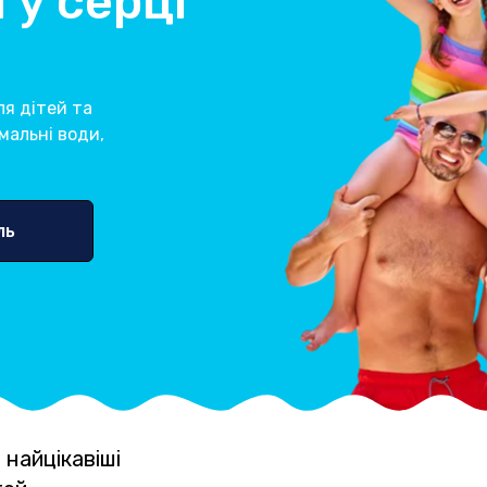
 у серці
ля дітей та
мальні води,
ль
 найцікавіші