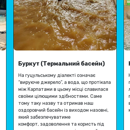
Буркут (Термальний басейн)
На гуцульському діалекті означає
“вируюче джерело”, а вода, що протікала
між Карпатами в цьому місці славилася
своїми цілющими здібностями
.
Саме
тому таку назву та отримав наш
оздоровчий басейн із виходом назовні,
який забезпечуватиме
комфорт, задоволення та користь під