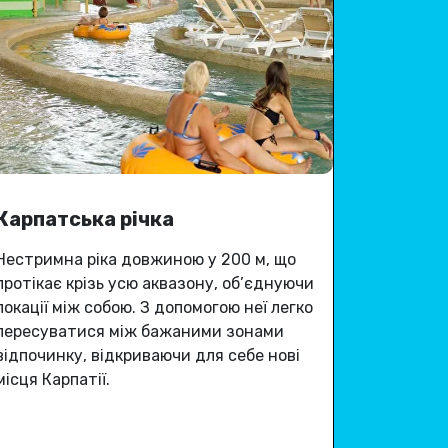
Карпатська річка
Нестримна ріка довжиною у 200 м, що
протікає крізь усю аквазону, об’єднуючи
локації між собою
.
З допомогою неї легко
пересуватися між бажаними зонами
відпочинку,
відкриваючи для себе
нові
місця Карпатії
.