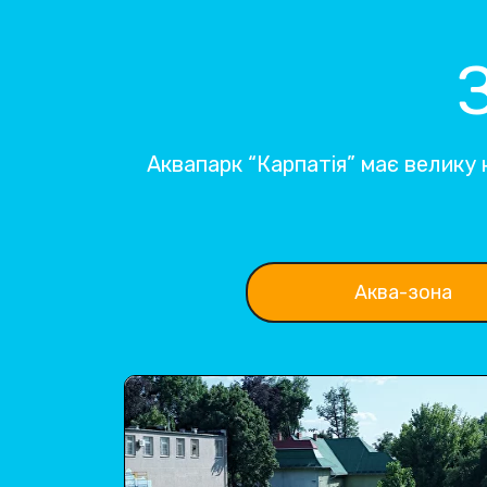
Аквапарк “Карпатія” має велику к
Аква-зона