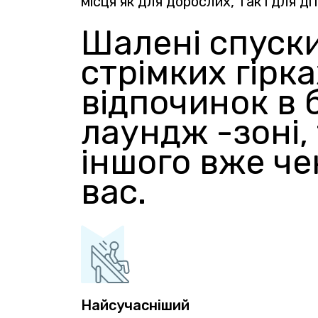
місця як для дорослих, так і для ді
Шалені спуск
стрімких гірка
відпочинок в 
лаундж -зоні,
іншого вже че
вас.
Найсучасніший