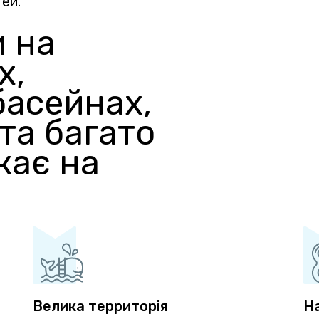
тей.
и на
х,
басейнах,
 та багато
кає на
Велика территорія
Н