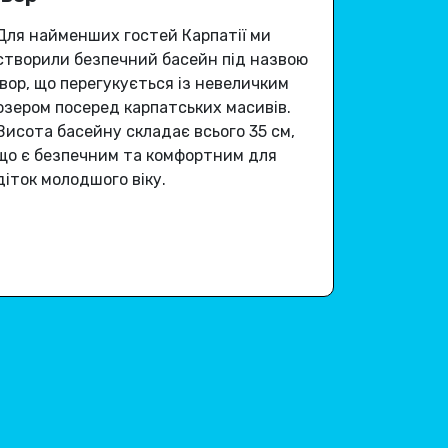
Для найменших гостей Карпатії ми
створили безпечний басейн під назвою
Івор, що перегукується із невеличким
озером посеред карпатських масивів.
Висота басейну складає всього 35 см,
що є безпечним та комфортним для
діток молодшого віку.