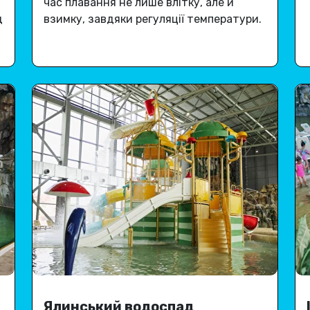
час плавання не лише влітку, але й
д
взимку, завдяки регуляції температури
.
Ялинський водоспад