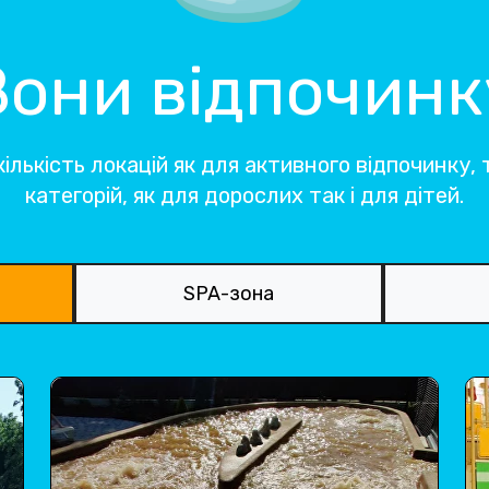
Зони відпочинк
ількість локацій як для активного відпочинку, т
категорій, як для дорослих так і для дітей.
SPA-зона