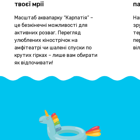
твоєї мрії
п
Масштаб аквапарку “Карпатія” –
На
це безкінечні можливості для
зр
активних розваг. Перегляд
те
улюблених кінострічок на
пе
амфітеатрі чи шалені спуски по
ві
крутих гірках – лише вам обирати
як відпочивати!