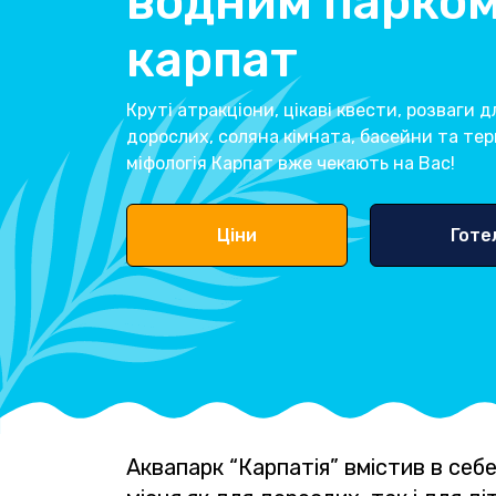
водним парком
карпат
Круті атракціони, цікаві квести, розваги д
дорослих, соляна кімната, басейни та тер
міфологія Карпат вже чекають на Вас!
Ціни
Готе
Аквапарк “Карпатія” вмістив в себе