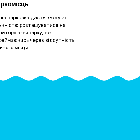
аркомісць
ша парковка дасть змогу зі
учністю розташуватися на
риторії аквапарку, не
реймаючись через відсутність
льного місця.