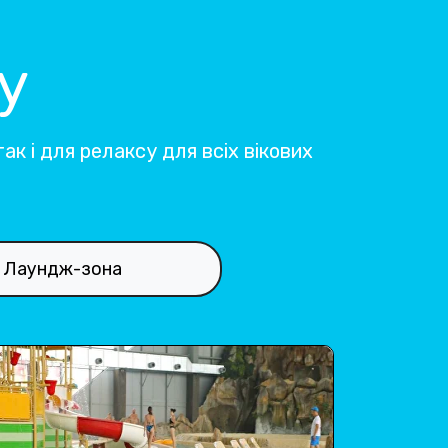
у
ак і для релаксу для всіх вікових
Лаундж-зона