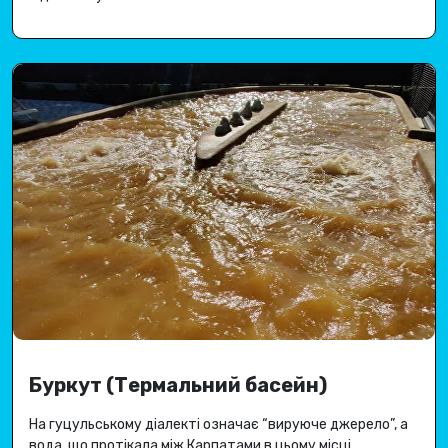
Буркут (Термальний басейн)
На гуцульському діалекті означає “вируюче джерело”, а
вода, що протікала між Карпатами в цьому місці