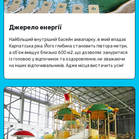
Джерело енергії
Найбільший внутрішній басейн аквапарку, в який впадає
Карпатська ріка
.
Його глибина становить півтора метри,
а об’єм вміщує близько 600 м2, що дозволяє зануритися
із головою у відпочинок та оздоровлення, не зважаючи
на інших відпочивальників.
Адже місця вистачить усім
!