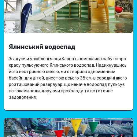
Ялинський водоспад
Згадуючи улюблені місця Карпат, неможливо забути про
красу пульсуючого Ялинського водоспад
.
Надихнувшись
його нестримною силою, ми створили однойменний
басейн для дітей, висотою всього 35 см, в середині якого
розташований резервуар, що неначе водоспад пульсує
потоками води, даруючи
прохолоду та естетичне
задоволення
.