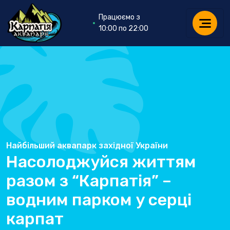
Працюємо з
10:00 по 22:00
Найбільший аквапарк західної України
Насолоджуйся життям
разом з “Карпатія” –
водним парком у серці
карпат