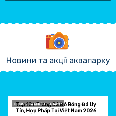
Новини та акції аквапарку
Top 10+ Trang Cá Độ Bóng Đá Uy
НОВИНИ ТА АКЦІЇ АКВАПАРКУ
Tín, Hợp Pháp Tại Việt Nam 2026