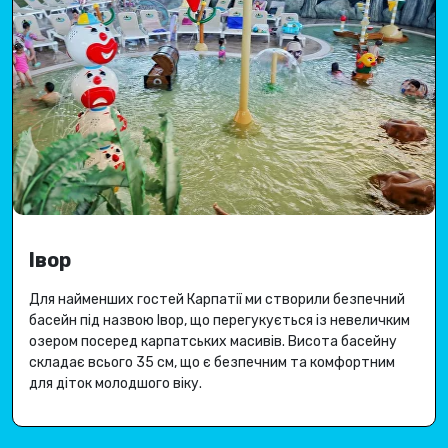
Івор
Для найменших гостей Карпатії ми створили безпечний
басейн під назвою Івор, що перегукується із невеличким
озером посеред карпатських масивів.
Висота басейну
складає всього 35 см, що є безпечним та комфортним
для діток молодшого віку.