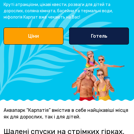
Круті атракціони, цікаві квести, розваги для дітей та
дорослих, соляна кімната, басейни та термальні води,
міфологія Карпат вже чекають на Вас!
Ціни
Готель
Аквапарк “Карпатія” вмістив в себе найцікавіші місця
як для дорослих, так і для дітей.
Шалені спуски на стрімких гірках,