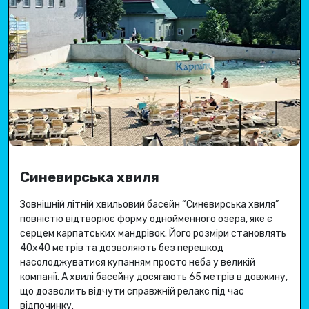
Синевирська хвиля
Зовнішній літній хвильовий басейн “Синевирська хвиля”
повністю відтворює форму однойменного озера, яке є
серцем карпатських мандрівок.
Його розміри становлять
40х40 метрів та дозволяють без перешкод
насолоджуватися купанням просто неба у великій
компанії.
А хвилі басейну досягають 65 метрів в довжину,
що дозволить відчути справжній релакс під час
відпочинку.