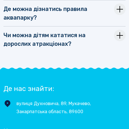
Де можна дізнатись правила
аквапарку?
Чи можна дітям кататися на
дорослих атракціонах?
Де нас знайти:
вулиця Духновича, 89, Мукачево,
Закарпатська область, 89600