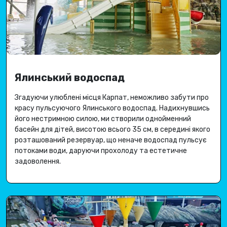
Ялинський водоспад
Згадуючи улюблені місця Карпат, неможливо забути про
красу пульсуючого Ялинського водоспад
.
Надихнувшись
його нестримною силою, ми створили однойменний
басейн для дітей, висотою всього 35 см, в середині якого
розташований резервуар, що неначе водоспад пульсує
потоками води, даруючи
прохолоду та естетичне
задоволення
.