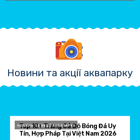
Новини та акції аквапарку
Top 10+ Trang Cá Độ Bóng Đá Uy
НОВИНИ ТА АКЦІЇ АКВАПАРКУ
Tín, Hợp Pháp Tại Việt Nam 2026