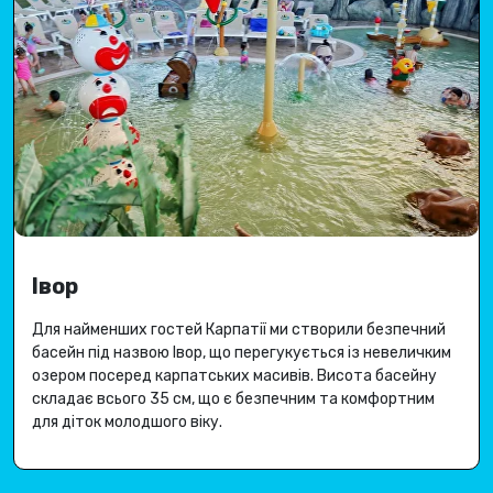
Івор
Для найменших гостей Карпатії ми створили безпечний
басейн під назвою Івор, що перегукується із невеличким
озером посеред карпатських масивів.
Висота басейну
складає всього 35 см, що є безпечним та комфортним
для діток молодшого віку.