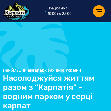
Працюємо з
10:00 по 22:00
Найбільший аквапарк західної України
Насолоджуйся життям
разом з “Карпатія” –
водним парком у серці
карпат