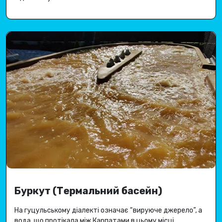
Буркут (Термальний басейн)
На гуцульському діалекті означає “вируюче джерело”, а
вода, що протікала між Карпатами в цьому місці