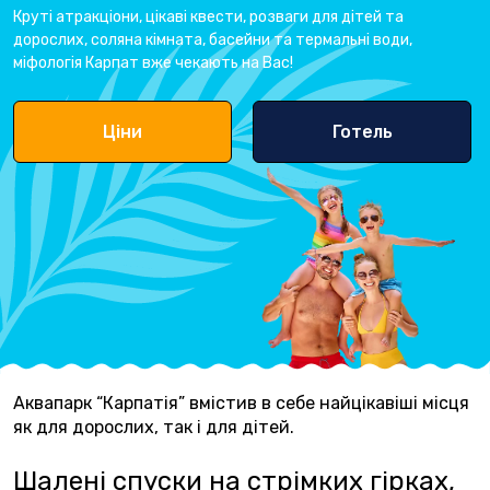
Круті атракціони, цікаві квести, розваги для дітей та
дорослих, соляна кімната, басейни та термальні води,
міфологія Карпат вже чекають на Вас!
Ціни
Готель
Аквапарк “Карпатія” вмістив в себе найцікавіші місця
як для дорослих, так і для дітей.
Шалені спуски на стрімких гірках,