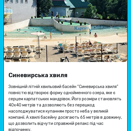
Синевирська хвиля
Зовнішній літній хвильовий басейн “Синевирська хвиля”
повністю відтворює форму однойменного озера, яке є
серцем карпатських мандрівок.
Його розміри становлять
40х40 метрів та дозволяють без перешкод
насолоджуватися купанням просто неба у великій
компанії.
А хвилі басейну досягають 65 метрів в довжину,
що дозволить відчути справжній релакс під час
відпочинку.