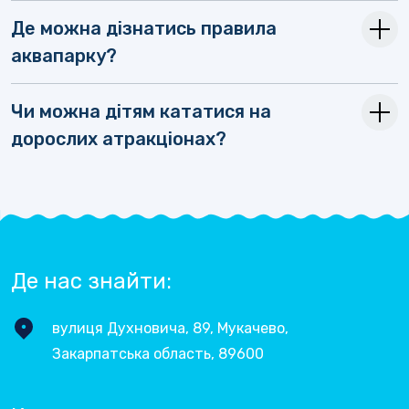
Де можна дізнатись правила
аквапарку?
Чи можна дітям кататися на
дорослих атракціонах?
Де нас знайти:
вулиця Духновича, 89, Мукачево,
Закарпатська область, 89600