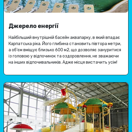
Джерело енергії
Найбільший внутрішній басейн аквапарку, в який впадає
Карпатська ріка
.
Його глибина становить півтора метри,
а об’єм вміщує близько 600 м2, що дозволяє зануритися
із головою у відпочинок та оздоровлення, не зважаючи
на інших відпочивальників.
Адже місця вистачить усім
!