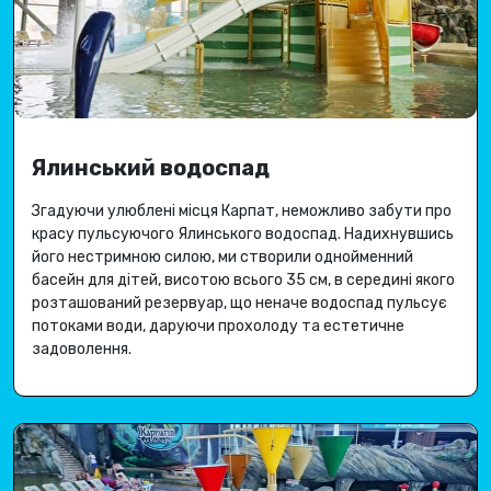
Ялинський водоспад
Згадуючи улюблені місця Карпат, неможливо забути про
красу пульсуючого Ялинського водоспад
.
Надихнувшись
його нестримною силою, ми створили однойменний
басейн для дітей, висотою всього 35 см, в середині якого
розташований резервуар, що неначе водоспад пульсує
потоками води, даруючи
прохолоду та естетичне
задоволення
.