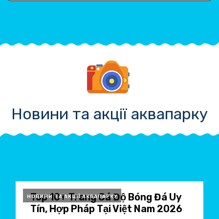
Новини та акції аквапарку
Top 10+ Trang Cá Độ Bóng Đá Uy
НОВИНИ ТА АКЦІЇ АКВАПАРКУ
Tín, Hợp Pháp Tại Việt Nam 2026