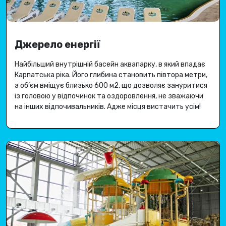
Джерело енергії
Найбільший внутрішній басейн аквапарку, в який впадає
Карпатська ріка
.
Його глибина становить півтора метри,
а об’єм вміщує близько 600 м2, що дозволяє зануритися
із головою у відпочинок та оздоровлення, не зважаючи
на інших відпочивальників.
Адже місця вистачить усім
!