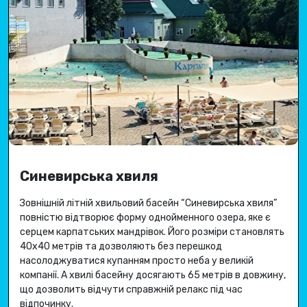
Синевирська хвиля
Зовнішній літній хвильовий басейн “Синевирська хвиля”
повністю відтворює форму однойменного озера, яке є
серцем карпатських мандрівок.
Його розміри становлять
40х40 метрів та дозволяють без перешкод
насолоджуватися купанням просто неба у великій
компанії.
А хвилі басейну досягають 65 метрів в довжину,
що дозволить відчути справжній релакс під час
відпочинку.