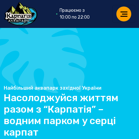
Працюємо з
10:00 по 22:00
Найбільший аквапарк західної України
Насолоджуйся життям
разом з “Карпатія” –
водним парком у серці
карпат