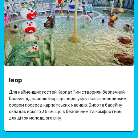
Івор
Для найменших гостей Карпатії ми створили безпечний
басейн під назвою Івор, що перегукується із невеличким
озером посеред карпатських масивів.
Висота басейну
складає всього 35 см, що є безпечним та комфортним
для діток молодшого віку.