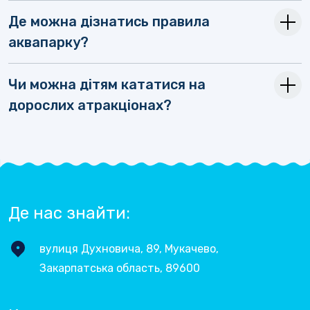
Де можна дізнатись правила
аквапарку?
Чи можна дітям кататися на
дорослих атракціонах?
Де нас знайти:
вулиця Духновича, 89, Мукачево,
Закарпатська область, 89600