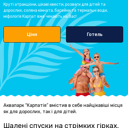
Круті атракціони, цікаві квести, розваги для дітей та
дорослих, соляна кімната, басейни та термальні води,
міфологія Карпат вже чекають на Вас!
Ціни
Готель
Аквапарк “Карпатія” вмістив в себе найцікавіші місця
як для дорослих, так і для дітей.
Шалені спуски на стрімких гірках,