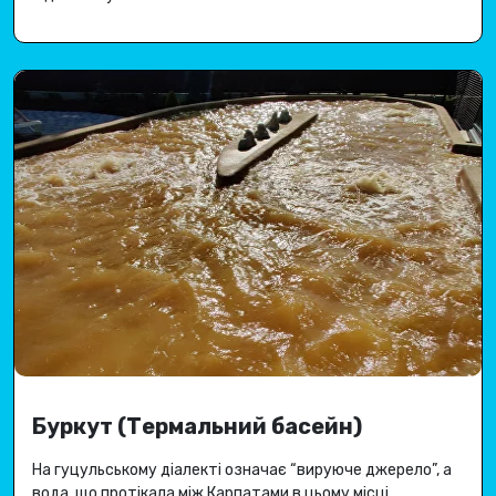
Буркут (Термальний басейн)
На гуцульському діалекті означає “вируюче джерело”, а
вода, що протікала між Карпатами в цьому місці