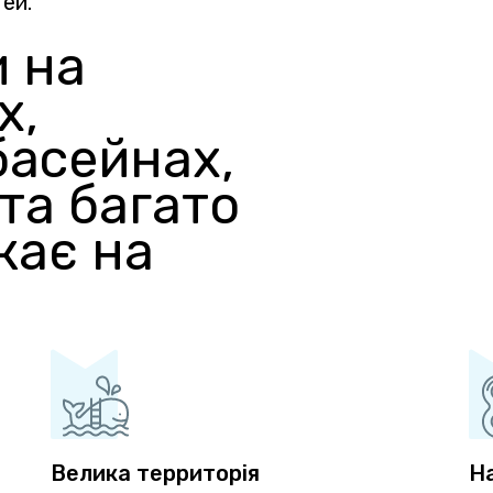
тей.
и на
х,
басейнах,
 та багато
кає на
Велика территорія
Н