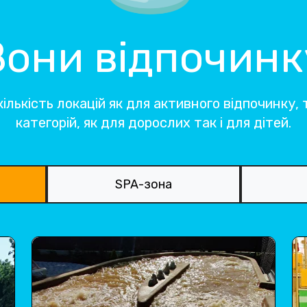
Зони відпочинк
ількість локацій як для активного відпочинку, т
категорій, як для дорослих так і для дітей.
SPA-зона