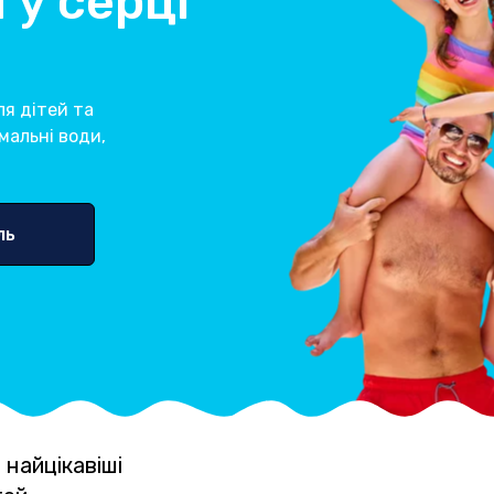
 у серці
ля дітей та
мальні води,
ль
 найцікавіші