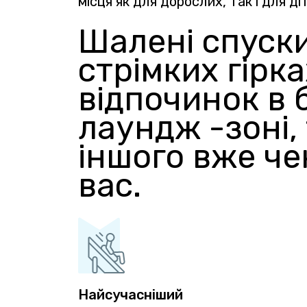
місця як для дорослих, так і для ді
Шалені спуск
стрімких гірка
відпочинок в 
лаундж -зоні,
іншого вже че
вас.
Найсучасніший