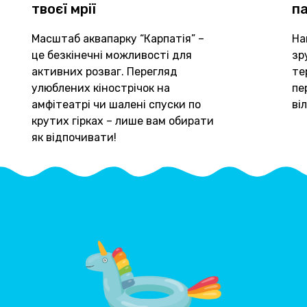
твоєї мрії
п
Масштаб аквапарку “Карпатія” –
На
це безкінечні можливості для
зр
активних розваг. Перегляд
те
улюблених кінострічок на
пе
амфітеатрі чи шалені спуски по
ві
крутих гірках – лише вам обирати
як відпочивати!