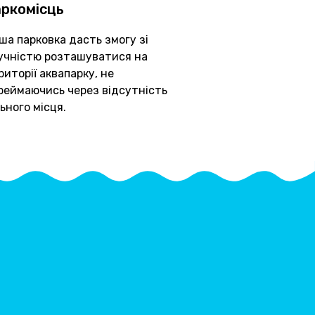
аркомісць
ша парковка дасть змогу зі
учністю розташуватися на
риторії аквапарку, не
реймаючись через відсутність
льного місця.