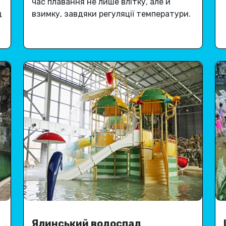
час плавання не лише влітку, але й
д
взимку, завдяки регуляції температури
.
Ялинський водоспад