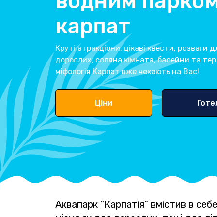
водним парком
карпат
Круті атракціони, цікаві квести, розваги д
дорослих, соляна кімната, басейни та тер
міфологія Карпат вже чекають на Вас!
Ціни
Готе
Аквапарк “Карпатія” вмістив в себе