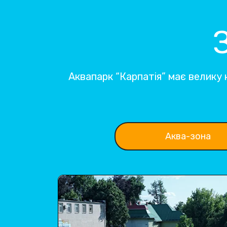
Аквапарк “Карпатія” має велику к
Аква-зона