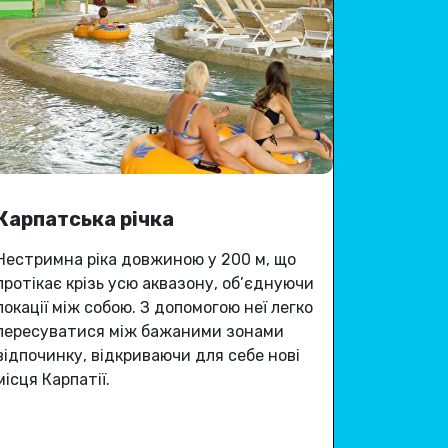
Карпатська річка
Нестримна ріка довжиною у 200 м, що
протікає крізь усю аквазону, об’єднуючи
локації між собою
.
З допомогою неї легко
пересуватися між бажаними зонами
відпочинку,
відкриваючи для себе
нові
місця Карпатії
.