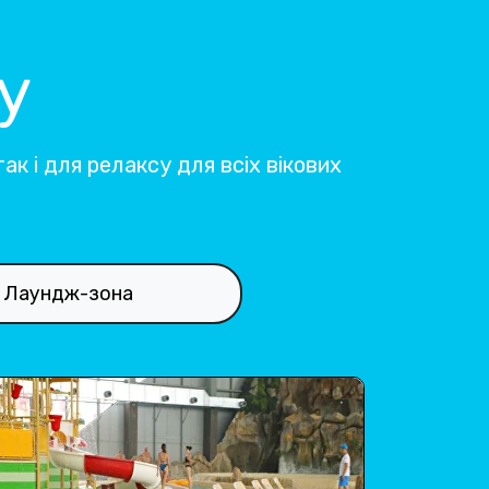
у
ак і для релаксу для всіх вікових
Лаундж-зона