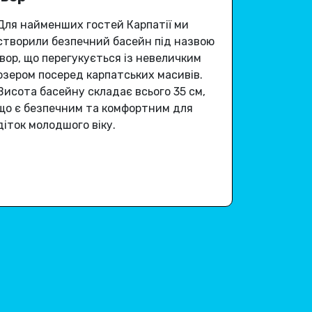
Для найменших гостей Карпатії ми
створили безпечний басейн під назвою
Івор, що перегукується із невеличким
озером посеред карпатських масивів.
Висота басейну складає всього 35 см,
що є безпечним та комфортним для
діток молодшого віку.