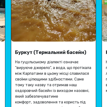
Буркут (Термальний басейн)
На гуцульському діалекті означає
“вируюче джерело”, а вода, що протікала
між Карпатами в цьому місці славилася
своїми цілющими здібностями
.
Саме
тому таку назву та отримав наш
оздоровчий басейн із виходом назовні,
який забезпечуватиме
комфорт, задоволення та користь під