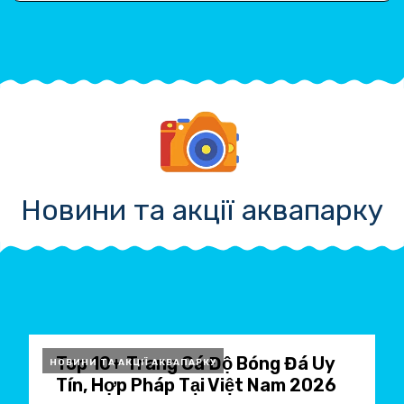
Новини та акції аквапарку
Top 10+ Trang Cá Độ Bóng Đá Uy
НОВИНИ ТА АКЦІЇ АКВАПАРКУ
Tín, Hợp Pháp Tại Việt Nam 2026