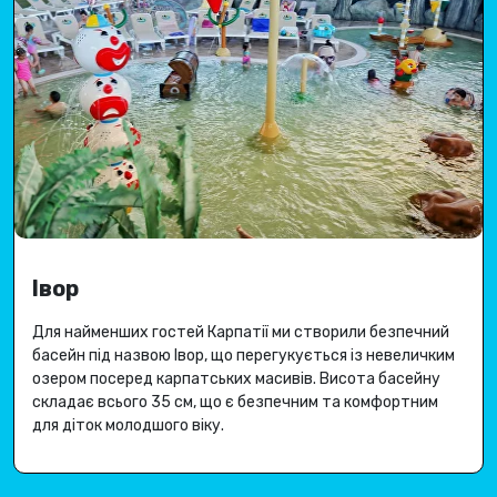
Івор
Для найменших гостей Карпатії ми створили безпечний
басейн під назвою Івор, що перегукується із невеличким
озером посеред карпатських масивів.
Висота басейну
складає всього 35 см, що є безпечним та комфортним
для діток молодшого віку.