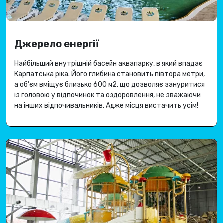
Джерело енергії
Найбільший внутрішній басейн аквапарку, в який впадає
Карпатська ріка
.
Його глибина становить півтора метри,
а об’єм вміщує близько 600 м2, що дозволяє зануритися
із головою у відпочинок та оздоровлення, не зважаючи
на інших відпочивальників.
Адже місця вистачить усім
!