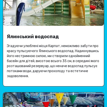
Ялинський водоспад
Згадуючи улюблені місця Карпат, неможливо забути про
красу пульсуючого Ялинського водоспад
.
Надихнувшись
його нестримною силою, ми створили однойменний
басейн для дітей, висотою всього 35 см, в середині якого
розташований резервуар, що неначе водоспад пульсує
потоками води, даруючи
прохолоду та естетичне
задоволення
.