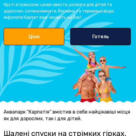
Круті атракціони, цікаві квести, розваги для дітей та
дорослих, соляна кімната, басейни та термальні води,
міфологія Карпат вже чекають на Вас!
Ціни
Готель
Аквапарк “Карпатія” вмістив в себе найцікавіші місця
як для дорослих, так і для дітей.
Шалені спуски на стрімких гірках,