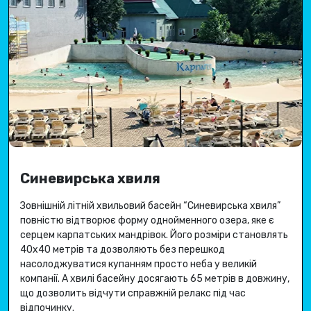
Синевирська хвиля
Зовнішній літній хвильовий басейн “Синевирська хвиля”
повністю відтворює форму однойменного озера, яке є
серцем карпатських мандрівок.
Його розміри становлять
40х40 метрів та дозволяють без перешкод
насолоджуватися купанням просто неба у великій
компанії.
А хвилі басейну досягають 65 метрів в довжину,
що дозволить відчути справжній релакс під час
відпочинку.