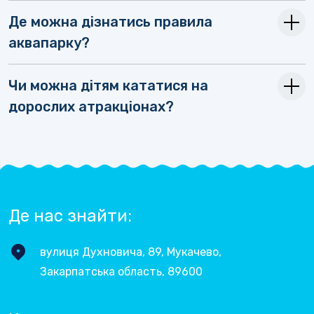
Де можна дізнатись правила
аквапарку?
Чи можна дітям кататися на
дорослих атракціонах?
Де нас знайти:
вулиця Духновича, 89, Мукачево,
Закарпатська область, 89600