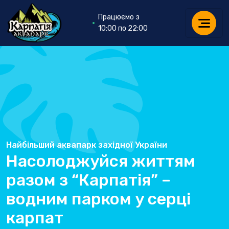
Працюємо з
10:00 по 22:00
Найбільший аквапарк західної України
Насолоджуйся життям
разом з “Карпатія” –
водним парком у серці
карпат