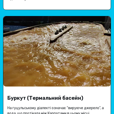
Буркут (Термальний басейн)
На гуцульському діалекті означає “вируюче джерело”, а
вода, що протікала між Карпатами в цьому місці