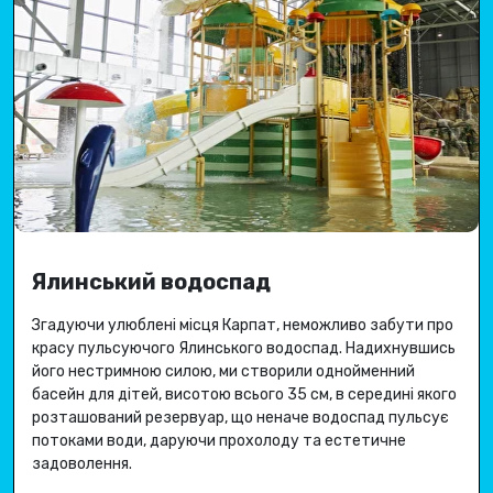
Ялинський водоспад
Згадуючи улюблені місця Карпат, неможливо забути про
красу пульсуючого Ялинського водоспад
.
Надихнувшись
його нестримною силою, ми створили однойменний
басейн для дітей, висотою всього 35 см, в середині якого
розташований резервуар, що неначе водоспад пульсує
потоками води, даруючи
прохолоду та естетичне
задоволення
.