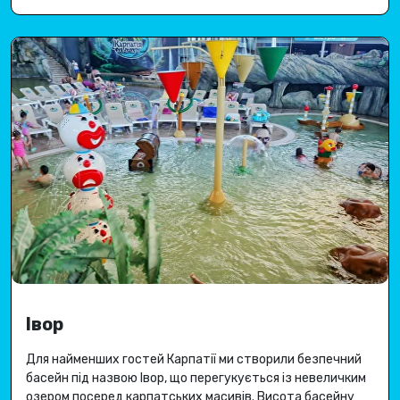
Івор
Для найменших гостей Карпатії ми створили безпечний
басейн під назвою Івор, що перегукується із невеличким
озером посеред карпатських масивів.
Висота басейну