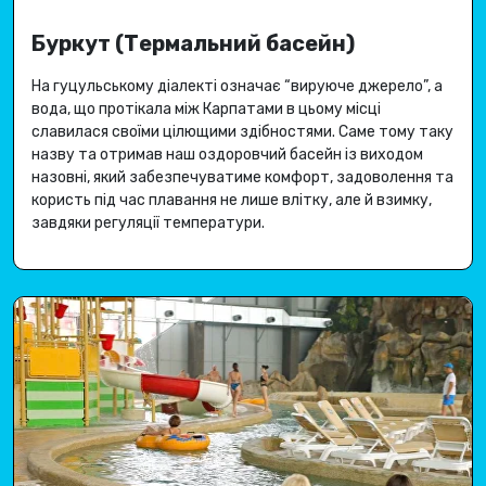
Буркут (Термальний басейн)
На гуцульському діалекті означає “вируюче джерело”, а
вода, що протікала між Карпатами в цьому місці
славилася своїми цілющими здібностями
.
Саме тому таку
назву та отримав наш оздоровчий басейн із виходом
назовні, який забезпечуватиме комфорт, задоволення та
користь під час плавання не лише влітку, але й взимку,
завдяки регуляції температури
.