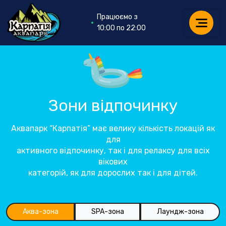
Працюємо з
10:00 по 22:00
Зони відпочинку
Аквапарк “Карпатія” має велику кількість локацій як
для
активного відпочинку, так і для релаксу для всіх
вікових
категорій, як для дорослих так і для дітей.
Аква-зона
SPA-зона
Лаундж-зона