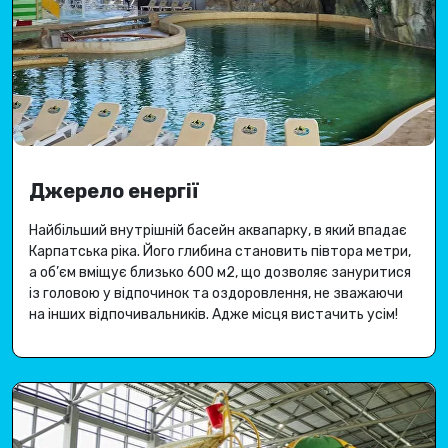
Джерело енергії
Найбільший внутрішній басейн аквапарку, в який впадає
Карпатська ріка
.
Його глибина становить півтора метри,
а об’єм вміщує близько 600 м2, що дозволяє зануритися
із головою у відпочинок та оздоровлення, не зважаючи
на інших відпочивальників.
Адже місця вистачить усім
!