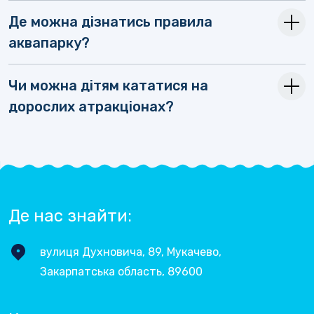
Де можна дізнатись правила
аквапарку?
Чи можна дітям кататися на
дорослих атракціонах?
Де нас знайти:
вулиця Духновича, 89, Мукачево,
Закарпатська область, 89600