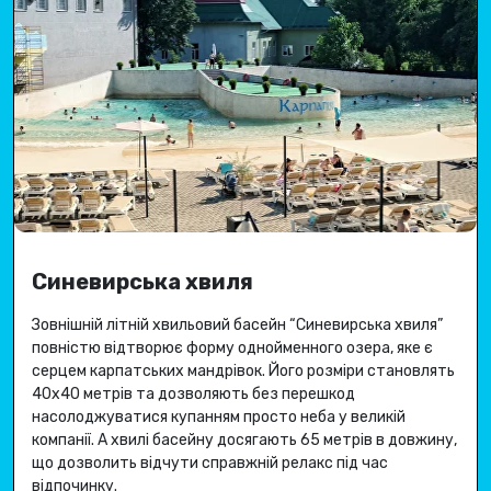
Синевирська хвиля
Зовнішній літній хвильовий басейн “Синевирська хвиля”
повністю відтворює форму однойменного озера, яке є
серцем карпатських мандрівок.
Його розміри становлять
40х40 метрів та дозволяють без перешкод
насолоджуватися купанням просто неба у великій
компанії.
А хвилі басейну досягають 65 метрів в довжину,
що дозволить відчути справжній релакс під час
відпочинку.