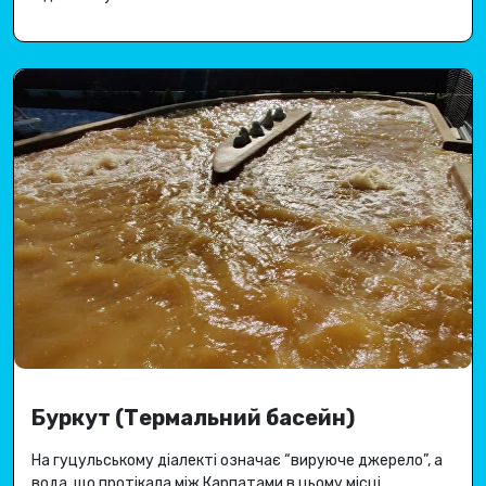
Буркут (Термальний басейн)
На гуцульському діалекті означає “вируюче джерело”, а
вода, що протікала між Карпатами в цьому місці