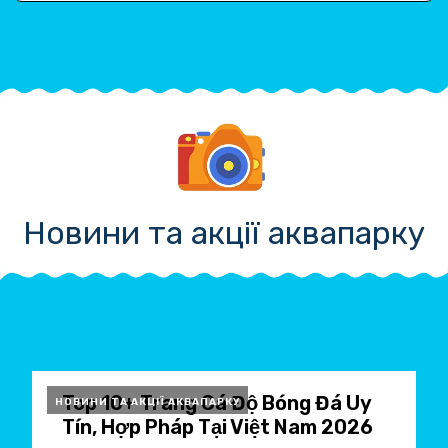
Новини та акції аквапарку
Top 10+ Trang Cá Độ Bóng Đá Uy
НОВИНИ ТА АКЦІЇ АКВАПАРКУ
Tín, Hợp Pháp Tại Việt Nam 2026