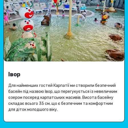
Івор
Для найменших гостей Карпатії ми створили безпечний
басейн під назвою Івор, що перегукується із невеличким
озером посеред карпатських масивів.
Висота басейну
складає всього 35 см, що є безпечним та комфортним
для діток молодшого віку.