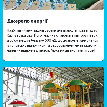
Джерело енергії
Найбільший внутрішній басейн аквапарку, в який впадає
Карпатська ріка
.
Його глибина становить півтора метри,
а об’єм вміщує близько 600 м2, що дозволяє зануритися
із головою у відпочинок та оздоровлення, не зважаючи
на інших відпочивальників.
Адже місця вистачить усім
!