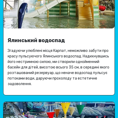
Ялинський водоспад
Згадуючи улюблені місця Карпат, неможливо забути про
красу пульсуючого Ялинського водоспад
.
Надихнувшись
його нестримною силою, ми створили однойменний
басейн для дітей, висотою всього 35 см, в середині якого
розташований резервуар, що неначе водоспад пульсує
потоками води, даруючи
прохолоду та естетичне
задоволення
.