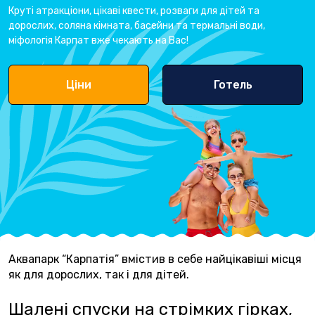
Круті атракціони, цікаві квести, розваги для дітей та
дорослих, соляна кімната, басейни та термальні води,
міфологія Карпат вже чекають на Вас!
Ціни
Готель
Аквапарк “Карпатія” вмістив в себе найцікавіші місця
як для дорослих, так і для дітей.
Шалені спуски на стрімких гірках,