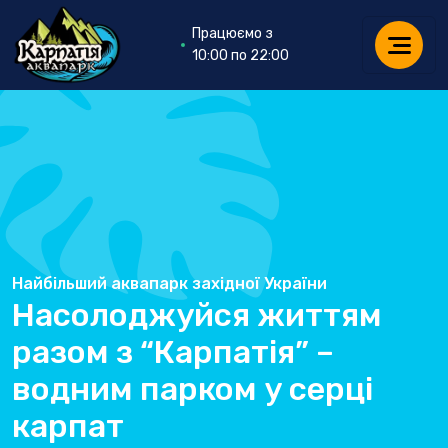
Працюємо з
10:00 по 22:00
Найбільший аквапарк західної України
Насолоджуйся життям
разом з “Карпатія” –
водним парком у серці
карпат