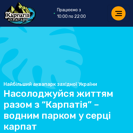
Працюємо з
10:00 по 22:00
Найбільший аквапарк західної України
Насолоджуйся життям
разом з “Карпатія” –
водним парком у серці
карпат