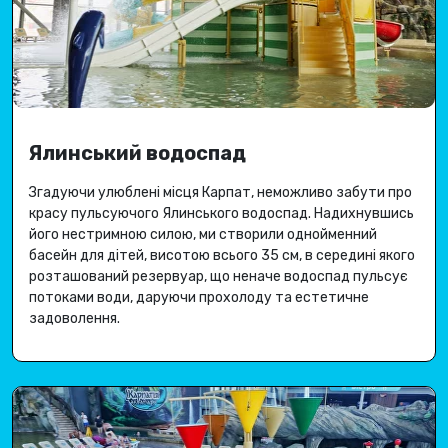
Ялинський водоспад
Згадуючи улюблені місця Карпат, неможливо забути про
красу пульсуючого Ялинського водоспад
.
Надихнувшись
його нестримною силою, ми створили однойменний
басейн для дітей, висотою всього 35 см, в середині якого
розташований резервуар, що неначе водоспад пульсує
потоками води, даруючи
прохолоду та естетичне
задоволення
.