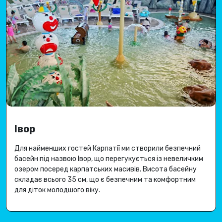
Івор
Для найменших гостей Карпатії ми створили безпечний
басейн під назвою Івор, що перегукується із невеличким
озером посеред карпатських масивів.
Висота басейну
складає всього 35 см, що є безпечним та комфортним
для діток молодшого віку.