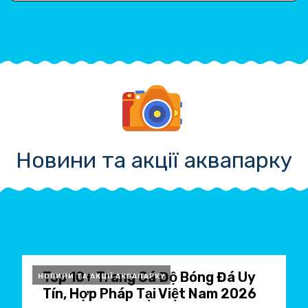
Новини та акції аквапарку
Top 10+ Trang Cá Độ Bóng Đá Uy
НОВИНИ ТА АКЦІЇ АКВАПАРКУ
Tín, Hợp Pháp Tại Việt Nam 2026