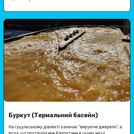
Буркут (Термальний басейн)
На гуцульському діалекті означає “вируюче джерело”, а
вода, що протікала між Карпатами в цьому місці