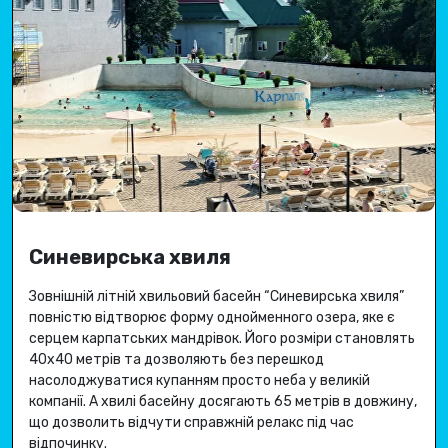
Синевирська хвиля
Зовнішній літній хвильовий басейн “Синевирська хвиля”
повністю відтворює форму однойменного озера, яке є
серцем карпатських мандрівок.
Його розміри становлять
40х40 метрів та дозволяють без перешкод
насолоджуватися купанням просто неба у великій
компанії.
А хвилі басейну досягають 65 метрів в довжину,
що дозволить відчути справжній релакс під час
відпочинку.