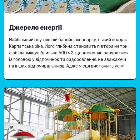
Джерело енергії
Найбільший внутрішній басейн аквапарку, в який впадає
Карпатська ріка
.
Його глибина становить півтора метри,
а об’єм вміщує близько 600 м2, що дозволяє зануритися
із головою у відпочинок та оздоровлення, не зважаючи
на інших відпочивальників.
Адже місця вистачить усім
!