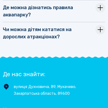
Де можна дізнатись правила
аквапарку?
Чи можна дітям кататися на
дорослих атракціонах?
Де нас знайти:
вулиця Духновича, 89, Мукачево,
Закарпатська область, 89600