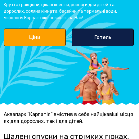
Круті атракціони, цікаві квести, розваги для дітей та
дорослих, соляна кімната, басейни та термальні води,
міфологія Карпат вже чекають на Вас!
Ціни
Готель
Аквапарк “Карпатія” вмістив в себе найцікавіші місця
як для дорослих, так і для дітей.
Шалені спуски на стрімких гірках,